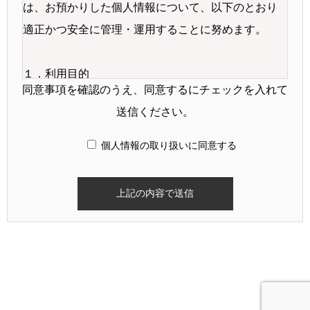
は、お預かりした個人情報について、以下のとおり
適正かつ安全に管理・運用することに努めます。
１．利用目的
同意事項を確認のうえ、同意するにチェックを入れて
当院は、収集した個人情報について、以下の目的の
送信ください。
ために利用いたします。
①医療サービスの提供のため
個人情報の取り扱いに同意する
②ご家族への病状説明のため
③医療保険事務のため
④会計・経理のため
⑤他院・保険薬局・診療所・助産所・訪問介護ステ
ーション・介護サービス事業者などとの連携のため
⑥外部の医師などへの助言依頼のため
⑦院内での医療実習・症例研究のため