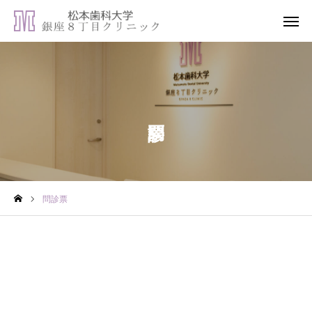
WEB予約
LINE登録
アクセス
松本歯科大学病院
診療内容
専門治療
問診票
当院について
受診のご案内
歯科コラム