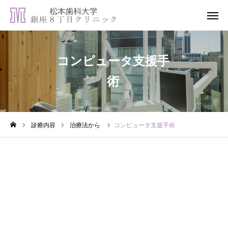
コンピュータ支援手
WEB予約
LINE登録
術
アクセス
松本歯科大学病院
診療内容
診療内容
治療法から
コンピュータ支援手術
専門治療
当院について
受診のご案内
歯科コラム